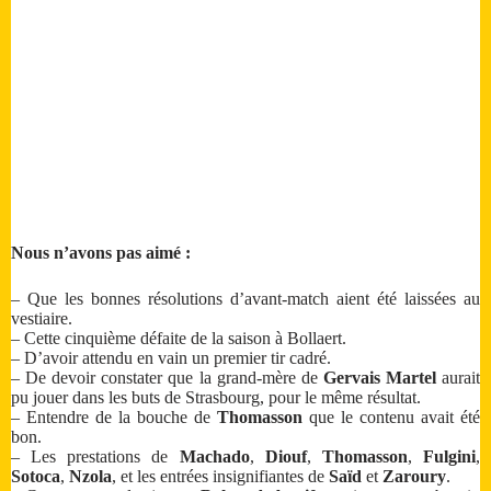
Nous n’avons pas aimé :
– Que les bonnes résolutions d’avant-match aient été laissées au
vestiaire.
– Cette cinquième défaite de la saison à Bollaert.
– D’avoir attendu en vain un premier tir cadré.
– De devoir constater que la grand-mère de
Gervais Martel
aurait
pu jouer dans les buts de Strasbourg, pour le même résultat.
– Entendre de la bouche de
Thomasson
que le contenu avait été
bon.
– Les prestations de
Machado
,
Diouf
,
Thomasson
,
Fulgini
,
Sotoca
,
Nzola
, et les entrées insignifiantes de
Saïd
et
Zaroury
.