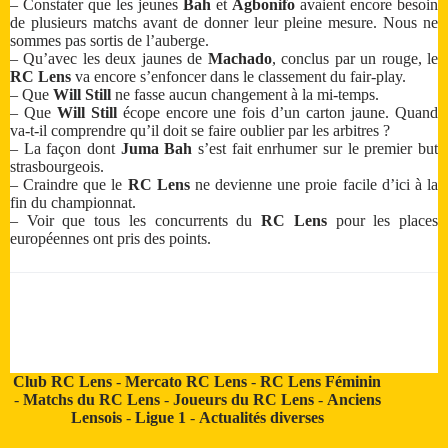
– Constater que les jeunes
Bah
et
Agbonifo
avaient encore besoin
de plusieurs matchs avant de donner leur pleine mesure. Nous ne
sommes pas sortis de l’auberge.
– Qu’avec les deux jaunes de
Machado
, conclus par un rouge, le
RC Lens
va encore s’enfoncer dans le classement du fair-play.
– Que
Will Still
ne fasse aucun changement à la mi-temps.
– Que
Will Still
écope encore une fois d’un carton jaune. Quand
va-t-il comprendre qu’il doit se faire oublier par les arbitres ?
– La façon dont
Juma Bah
s’est fait enrhumer sur le premier but
strasbourgeois.
– Craindre que le
RC Lens
ne devienne une proie facile d’ici à la
fin du championnat.
– Voir que tous les concurrents du
RC Lens
pour les places
européennes ont pris des points.
Club RC Lens
-
Mercato RC Lens
-
RC Lens Féminin
-
Matchs du RC Lens
-
Joueurs du RC Lens
-
Anciens
Lensois
-
Ligue 1
-
Actualités diverses