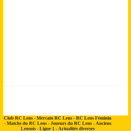
Club RC Lens
-
Mercato RC Lens
-
RC Lens Féminin
-
Matchs du RC Lens
-
Joueurs du RC Lens
-
Anciens
Lensois
-
Ligue 1
-
Actualités diverses