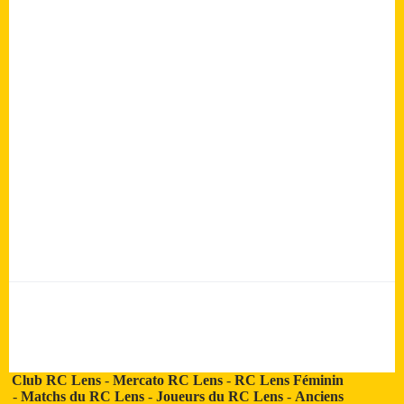
Club RC Lens
-
Mercato RC Lens
-
RC Lens Féminin
-
Matchs du RC Lens
-
Joueurs du RC Lens
-
Anciens