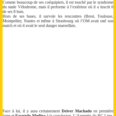
Comme beaucoup de ses coéquipiers, il est touché par le syndrome
du stade Vélodrome, mais il performe à l’extérieur où il a inscrit 6
de ses 8 buts.
Hors de ses bases, il survole les rencontres (Brest, Toulouse,
Montpellier, Nantes et même à Strasbourg où l’OM avait raté son
match et où il avait le seul danger marseillais.
Face à lui, il y aura certainement
Deiver
Machado
en première
lame et
Facundo Medina
à la conclusion. L’Argentin du RC Lens,