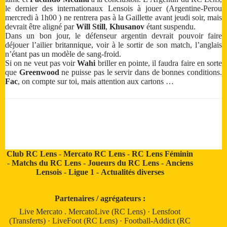
le dernier des internationaux Lensois à jouer (Argentine-Perou
mercredi à 1h00 ) ne rentrera pas à la Gaillette avant jeudi soir, mais
devrait être aligné par
Will Still
,
Khusanov
étant suspendu.
Dans un bon jour, le défenseur argentin devrait pouvoir faire
déjouer l’ailier britannique, voir à le sortir de son match, l’anglais
n’étant pas un modèle de sang-froid.
Si on ne veut pas voir
Wahi
briller en pointe, il faudra faire en sorte
que
Greenwood
ne puisse pas le servir dans de bonnes conditions.
Fac
, on compte sur toi, mais attention aux cartons …
Club RC Lens
-
Mercato RC Lens
-
RC Lens Féminin
-
Matchs du RC Lens
-
Joueurs du RC Lens
-
Anciens
Lensois
-
Ligue 1
-
Actualités diverses
Partenaires / agrégateurs :
Live Mercato
.
MercatoLive (RC Lens)
·
Lensfoot
(Transferts)
·
LiveFoot (RC Lens)
·
Football-Addict (RC