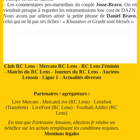
– Les commentaires pro-marseillais du couple
Josse-Bravo
. On en
viendrait presque à regretter les retransmissions low cost de DAZN.
Nous avons par ailleurs adoré la petite phrase de
Daniel Bravo
,
celui qui ne lit pas ses fiches :
« Khusanov et Gradit sont blessés ».
Club RC Lens
-
Mercato RC Lens
-
RC Lens Féminin
-
Matchs du RC Lens
-
Joueurs du RC Lens
-
Anciens
Lensois
-
Ligue 1
-
Actualités diverses
Partenaires / agrégateurs :
Live Mercato
.
MercatoLive (RC Lens)
·
Lensfoot
(Transferts)
·
LiveFoot (RC Lens)
·
Football-Addict (RC
Lens)
En tant que Partenaire Amazon, allezlens.fr réalise un
bénéfice sur les achats remplissant les conditions requises.
Mentions légales