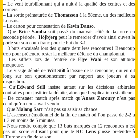
– Le vent tourbillonnant qui a nuit à la qualité des centres et des
corners.
– La sortie prématurée de
Thomasson
à la 58ème, un des meilleurs
Lensois.
– Le carton pour contestation de
Kevin Danso
.
– Que
Brice Samba
soit passé du mauvais côté de la force en
seconde période.
Höjbjerg
peut le remercier d’avoir ainsi ouvert la
porte sur son coup franc pour le but du 3-1.
– 8 buts encaissés lors des quatre dernières rencontres ! Beaucoup
trop pour prétendre rester la meilleure défense du championnat.
– Les sifflets lors de l’entrée de
Elye Wahi
et son attitude
moqueuse.
– Le visage dépité de
Will Still
à l’issue de la rencontre, qui en dit
long sur son questionnement par rapport aux joueurs à sa
disposition.
– Qu’
Edward Still
insiste autant sur les décisions arbitrales
contraires pour justifier la défaite, alors que l’explication est ailleurs.
– De constater match après match qu’
Anass Zaroury
n’est pas
celui qu’on nous avait vendu.
– Que
Malang Sarr
n’ait pas su saisir sa chance.
– L’ascenseur émotionnel de la fin de match où l’on passe de 2-2 à
1-3 en moins de 5 minutes.
– Nous rendre compte que 13 buts marqués en 12 rencontres n’est
pas un score suffisant pour que le
RC Lens
puisse prétendre à
l’Europe en fin de saison.