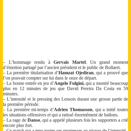
– L’hommage rendu à
Gervais Martel
. Un grand moment
d’émotion partagé par l’ancien président et le public de Bollaert.
– La première titularisation d’
Hamzat Ojediran
, qui a prouvé que
l’on pouvait compter sur lui dans le onze de départ.
– La bonne entrée en jeu d’
Angelo Fulgini,
qui a montré beaucoup
plus en 12 minutes de jeu que David Pereira Da Costa en 59
minutes.
– L’intensité et le pressing des Lensois durant une grosse partie de
la première période.
– La première mi-temps d’
Adrien Thomasson
, qui a initié toutes
les situations offensives et qui a ratissé énormément de ballons.
– La rage de
Danso
, qui a appelé plusieurs fois les supporters a crié
encore plus fort.
– Ce match qui a tenu toutes ses promesses au niveau de l’intensité.