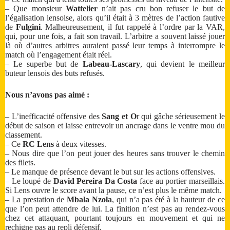
– Que monsieur
Wattelier
n’ait pas cru bon refuser le but de
l’égalisation lensoise, alors qu’il était à 3 mètres de l’action fautive
de
Fulgini
. Malheureusement, il fut rappelé à l’ordre par la VAR,
qui, pour une fois, a fait son travail. L’arbitre a souvent laissé jouer
là où d’autres arbitres auraient passé leur temps à interrompre le
match où l’engagement était réel.
– Le superbe but de
Labeau-Lascary
, qui devient le meilleur
buteur lensois des buts refusés.
Nous n’avons pas aimé :
– L’inefficacité offensive des
Sang et O
r qui gâche sérieusement le
début de saison et laisse entrevoir un ancrage dans le ventre mou du
classement.
– Ce
RC Lens
à deux vitesses.
– Nous dire que l’on peut jouer des heures sans trouver le chemin
des filets.
– Le manque de présence devant le but sur les actions offensives.
– Le loupé de
David Pereira Da Costa
face au portier marseillais.
Si Lens ouvre le score avant la pause, ce n’est plus le même match.
– La prestation de
Mbala Nzola
, qui n’a pas été à la hauteur de ce
que l’on peut attendre de lui. La finition n’est pas au rendez-vous
chez cet attaquant, pourtant toujours en mouvement et qui ne
rechigne pas au repli défensif.