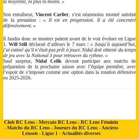
la moyenne, ni plus ni moins. »
Son entraîneur,
Vincent Carlier
, s’est néanmoins montré satisfait
de la prestation :
« Il est en progression. Il a été concentré
défensivement. »
Il faudra donc se montrer patient avant de le voir évoluer en Ligue
1.
Will Still
déclarait d’ailleurs le 7 mars :
« Jusqu’à aujourd’hui,
j’ai estimé qu’il n’était pas prêt à jouer. Nidal doit obtenir du temps
de jeu avec la National 3 pour retrouver du rythme. »
Sauf surprise,
Nidal Celik
devrait participer aux matchs de
préparation de la prochaine saison avec l’équipe première, avec
l’espoir de s’imposer comme une option dans la rotation défensive
en 2025-2026.
Club RC Lens
-
Mercato RC Lens
-
RC Lens Féminin
-
Matchs du RC Lens
-
Joueurs du RC Lens
-
Anciens
Lensois
-
Ligue 1
-
Actualités diverses