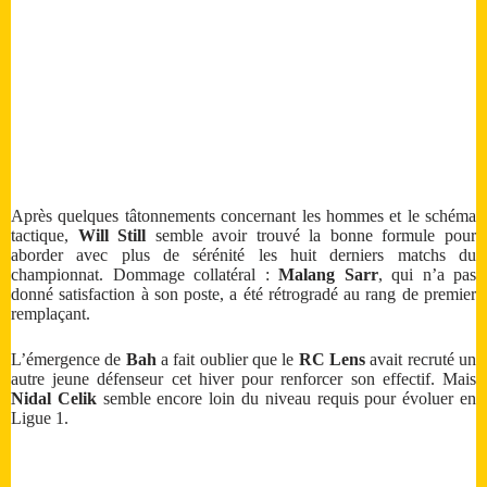
Après quelques tâtonnements concernant les hommes et le schéma
tactique,
Will Still
semble avoir trouvé la bonne formule pour
aborder avec plus de sérénité les huit derniers matchs du
championnat. Dommage collatéral :
Malang Sarr
, qui n’a pas
donné satisfaction à son poste, a été rétrogradé au rang de premier
remplaçant.
L’émergence de
Bah
a fait oublier que le
RC Lens
avait recruté un
autre jeune défenseur cet hiver pour renforcer son effectif. Mais
Nidal Celik
semble encore loin du niveau requis pour évoluer en
Ligue 1.