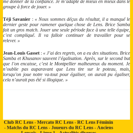
me donner de la confiance. Je m’adapte de mieux en mieux dans le
groupe à force de jouer. »
Téji Savanier
:
« Nous sommes déçus du résultat, il a manqué le
dernier geste pour ramener quelque chose de Lens. Brice Samba
fait un gros match. Jouer une seule période face à une telle équipe,
c’est compliqué. Il va falloir continuer de travailler pour se
relever. »
Jean-Louis Gasset
:
« J’ai des regrets, on a eu des situations. Brice
Samba et Khusanov sauvent l’égalisation. Après, sur le second but
que l’on encaisse, c’est le Montpellier malheureux du moment. Je
n’oublie pas auparavant que Lens tire sur le poteau, mais,
lorsqu’on joue notre va-tout pour égaliser, on aurait pu égaliser,
cela n’aurait pas été si illogique. »
Club RC Lens
-
Mercato RC Lens
-
RC Lens Féminin
-
Matchs du RC Lens
-
Joueurs du RC Lens
-
Anciens
Lensois
-
Ligue 1
-
Actualités diverses