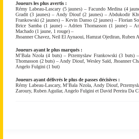
Joueurs les plus avertis :
Rémy Labeau-Lascary (5 jaunes) – Facundo Medina (4 jaune
Gradit (3 jaunes) – Andy Diouf (2 jaunes) – Abdukodir Kh
Frankowski (2 jaunes) – Kevin Danso (2 jaunes) – Florian So
Brice Samba (1 jaune) – Adrien Thomasson (1 jaune) – An
Machado (1 jaune, 1 rouge) –
Jhoanner Chavez, Neil El Aynaoui, Hamzat Ojediran, Ruben Ag
Joueurs ayant le plus marqués :
M’Bala Nzola (4 buts) – Przemyslaw Frankowski (3 buts) 
Thomasson (2 buts) – Andy Diouf, Wesley Saïd, Jhoanner Cha
Angelo Fulgini (1 but)
Joueurs ayant délivrés le plus de passes décisives :
Rémy Labeau-Lascary, M’Bala Nzola, Andy Diouf, Przemysl
Zaroury, Ruben Aguilar, Angelo Fulgini et David Pereira Da Co