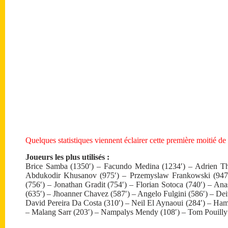
Quelques statistiques viennent éclairer cette première moitié de 
Joueurs les plus utilisés :
Brice Samba (1350′) – Facundo Medina (1234′) – Adrien T
Abdukodir Khusanov (975′) – Przemyslaw Frankowski (947
(756′) – Jonathan Gradit (754′) – Florian Sotoca (740′) – A
(635′) – Jhoanner Chavez (587′) – Angelo Fulgini (586′) – De
David Pereira Da Costa (310′) – Neil El Aynaoui (284′) – Ham
– Malang Sarr (203′) – Nampalys Mendy (108′) – Tom Pouilly (