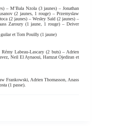
s) – M’Bala Nzola (3 jaunes) – Jonathan
usanov (2 jaunes, 1 rouge) – Przemyslaw
toca (2 jaunes) – Wesley Saïd (2 jaunes) –
ass Zaroury (1 jaune, 1 rouge) – Deiver
uilar et Tom Pouilly (1 jaune)
– Rémy Labeau-Lascary (2 buts) – Adrien
vez, Neil El Aynaoui, Hamzat Ojediran et
aw Frankowski, Adrien Thomasson, Anass
sta (1 passe).