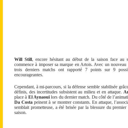
Will Still
, encore hésitant au début de la saison face au 
commence à imposer sa marque en Artois. Avec un nouveau sy
trois derniers matchs ont rapporté 7 points sur 9 possibl
encourageantes.
Cependant, à mi-parcours, si la défense semble stabilisée grâc
définis, des incertitudes subsistent au milieu et en attaque.
A
place à
El Aynaoui
lors du dernier match. Du côté de l’animat
Da Costa
peinent à se montrer constants. En attaque, l’associ
semblait prometteuse, a été brisée par la blessure du premie
saison.