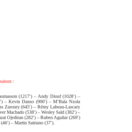
saison :
homasson (1217′) – Andy Diouf (1028′) –
′) – Kevin Danso (900′) – M’Bala Nzola
nass Zaroury (645′) – Rémy Labeau-Lascary
iver Machado (538′) – Wesley Saïd (382′) –
zat Ojediran (282′) – Ruben Aguilar (269′)
46′) – Martin Satriano (37′).