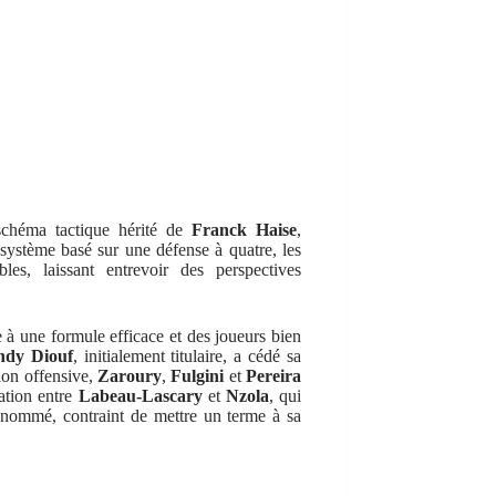
schéma tactique hérité de
Franck Haise
,
stème basé sur une défense à quatre, les
es, laissant entrevoir des perspectives
e à une formule efficace et des joueurs bien
ndy Diouf
, initialement titulaire, a cédé sa
ion offensive,
Zaroury
,
Fulgini
et
Pereira
ation entre
Labeau-Lascary
et
Nzola
, qui
r nommé, contraint de mettre un terme à sa