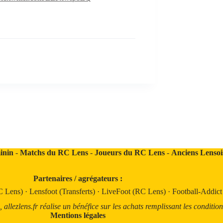
inin
-
Matchs du RC Lens
-
Joueurs du RC Lens
-
Anciens Lensoi
Partenaires / agrégateurs :
C Lens)
·
Lensfoot (Transferts)
·
LiveFoot (RC Lens)
·
Football-Addic
llezlens.fr réalise un bénéfice sur les achats remplissant les condition
Mentions légales