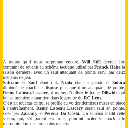
A moins qu’il nous surprenne encore,
Will Still
devrait être
contraint de revenir au schéma tactique utilisé par
Franck Haise
la
saison dernière, avec un seul attaquant de pointe servi par deux
meneurs de jeu.
Satriano
et
Saïd
étant out,
Nzola
étant suspendu et
Sotoca
diminué, le coach ne dispose plus que d’un attaquant de pointe,
Remy Labeau-Lascary
, à moins d’utiliser le jeune
Diliwidi
, qui
fait sa première apparition dans le groupe du
RC Lens
.
C’est en tout cas ce qui se profile au vu des dernières mises en place
à l’entraînement.
Remy Labeau Lascary
serait seul en pointe,
servi par
Zaroury
et
Pereira Da Costa
. Un schéma inédit cette
saison, qui, s’il portait ses fruits, pourrait inciter le coach à le
reproduire lors des prochains matchs.