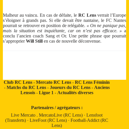
Malheur au vaincu. En cas de défaite, le
RC Lens
verrait l’Europe
s’éloigner à grands pas. Si elle devait être nantaise, le FC Nantes
pourrait se retrouver en position de relégable.
« On ne panique pas,
mais la situation est inquiétante, car on n’est pas efficace. »
a
conclu l’ancien coach Sang et Or. Une petite phrase que pourrait
s’approprier
Will Still
en cas de nouvelle déconvenue.
Club RC Lens
-
Mercato RC Lens
-
RC Lens Féminin
-
Matchs du RC Lens
-
Joueurs du RC Lens
-
Anciens
Lensois
-
Ligue 1
-
Actualités diverses
Partenaires / agrégateurs :
Live Mercato
.
MercatoLive (RC Lens)
·
Lensfoot
(Transferts)
·
LiveFoot (RC Lens)
·
Football-Addict (RC
Lens)