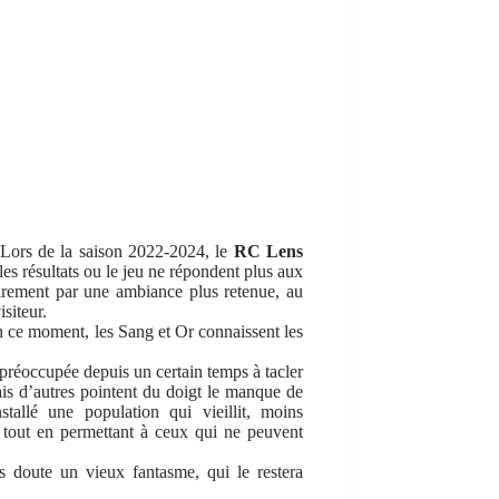
 Lors de la saison 2022-2024, le
RC Lens
 les résultats ou le jeu ne répondent plus aux
toirement par une ambiance plus retenue, au
siteur.
n ce moment, les Sang et Or connaissent les
 préoccupée depuis un certain temps à tacler
mais d’autres pointent du doigt le manque de
allé une population qui vieillit, moins
, tout en permettant à ceux qui ne peuvent
s doute un vieux fantasme, qui le restera