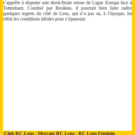
s’apprête à disputer une demi-finale retour de Ligue Europa face à
Tottenham. Courtisé par Besiktas, il pourrait bien faire naître
quelques regrets du côté de Lens, qui n’a pas su, à l’époque, lui
offrir les conditions idéales pour s’épanouir.
Club RC Lens
-
Mercato RC Lens
-
RC Lens Féminin