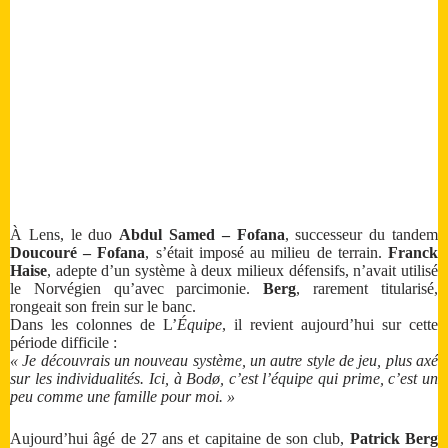
À Lens, le duo
Abdul Samed – Fofana
, successeur du tandem
Doucouré – Fofana
, s’était imposé au milieu de terrain.
Franck
Haise
, adepte d’un système à deux milieux défensifs, n’avait utilisé
le Norvégien qu’avec parcimonie.
Berg
, rarement titularisé,
rongeait son frein sur le banc.
Dans les colonnes de L’
Équipe
, il revient aujourd’hui sur cette
période difficile :
« Je découvrais un nouveau système, un autre style de jeu, plus axé
sur les individualités. Ici, à Bodø, c’est l’équipe qui prime, c’est un
peu comme une famille pour moi. »
Aujourd’hui âgé de 27 ans et capitaine de son club,
Patrick Berg