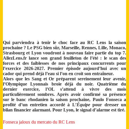
Qui parviendra à tenir le choc face au RC Lens la saison
prochaine ? Le PSG bien sûr, Marseille, Rennes, Lille, Monaco,
Strasbourg et Lyon voudront à nouveau faire partie du top 7.
AllezLens.fr lance son grand feuilleton de l’été : le scan des
forces et des faiblesses de nos principaux concurrents pour
l’exercice 2026-2027. Premier épisode aujourd’hui avec un
cador qui prend déjà l’eau si l’on en croit son entraîneur.
Alors que les Sang et Or préparent sereinement leur avenir,
l’Olympique Lyonnais broie déjà du noir. Quatrième du
dernier exercice, l’OL s’attend à vivre des mois
particulièrement sombres. Après avoir confirmé sa présence
sur le banc rhodanien la saison prochaine, Paulo Fonseca a
profité d’un entretien accordé à L’
Équipe
pour dresser un
bilan financier alarmant. Pour Lyon, le signal d’alarme est tiré.
Fonseca jaloux du mercato du RC Lens