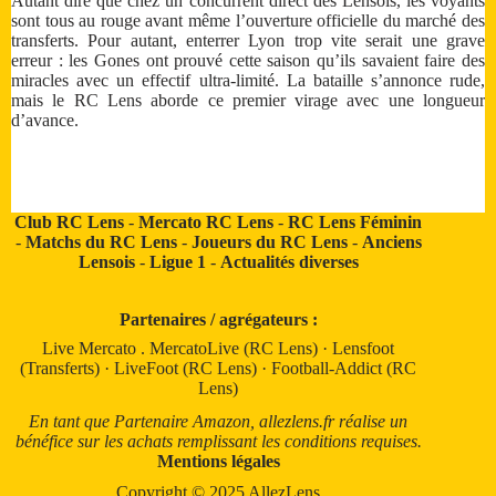
Autant dire que chez un concurrent direct des Lensois, les voyants
sont tous au rouge avant même l’ouverture officielle du marché des
transferts. Pour autant, enterrer Lyon trop vite serait une grave
erreur : les Gones ont prouvé cette saison qu’ils savaient faire des
miracles avec un effectif ultra-limité. La bataille s’annonce rude,
mais le RC Lens aborde ce premier virage avec une longueur
d’avance.
Club RC Lens
-
Mercato RC Lens
-
RC Lens Féminin
-
Matchs du RC Lens
-
Joueurs du RC Lens
-
Anciens
Lensois
-
Ligue 1
-
Actualités diverses
Partenaires / agrégateurs :
Live Mercato
.
MercatoLive (RC Lens)
·
Lensfoot
(Transferts)
·
LiveFoot (RC Lens)
·
Football-Addict (RC
Lens)
En tant que Partenaire Amazon, allezlens.fr réalise un
bénéfice sur les achats remplissant les conditions requises.
Mentions légales
Copyright © 2025 AllezLens