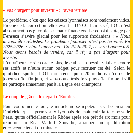
« Pas d’argent pour investir » : l’aveu terrible
Le problème, c’est que les caisses lyonnaises sont totalement vides.
Proche de la correctionnelle devant la DNCG l’an passé, l’OL n’est
absolument pas guéri de ses maux financiers. Le constat partagé par
Fonseca
s’avère glacial pour les supporters rhodaniens :
« Nous
devons être réalistes. Le problème financier n’est pas terminé. En
2025-2026, c’était l’année zéro. En 2026-2027, ce sera l’année 0,5.
Nous avons besoin de vendre, car il n’y a pas d’argent pour
investir. »
L’entraîneur ne s’en cache plus, le club a un besoin vital de vendre
ses actifs et n’aura aucun budget pour recruter cet été. Selon le
quotidien sportif, L’OL doit céder pour 20 millions d’euros de
joueurs d’ici fin juin, et sans doute trois fois plus d’ici fin août s’il
ne participe finalement pas à la Ligue des champions.
Le coup de grâce : le départ d’Endrick
Pour couronner le tout, le miracle ne se répétera pas. Le brésilien
Endrick
, qui a permis aux lyonnais de maintenir la tête hors de
l’eau, quitte officiellement le Rhône après son prêt de six mois pour
retourner au Real Madrid. Sans lui, arracher une qualification
européenne tenait du miracle.