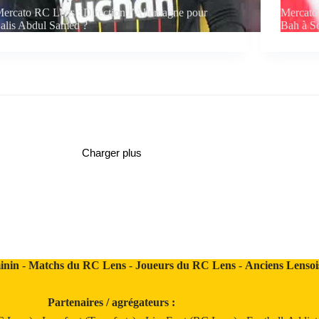
ercato RC Lens : Direction l’Allemagne pour
Mercato 
alis Abdul Samed ?
Bah à S
Charger plus
inin
-
Matchs du RC Lens
-
Joueurs du RC Lens
-
Anciens Lensoi
Partenaires / agrégateurs :