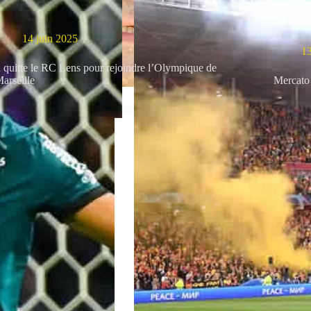
14 juin 2025
13
l quitte le RC Lens pour rejoindre l’Olympique de
arseille
Mercato