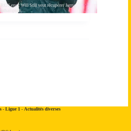
RC Lens : Will Still veut récupérer Juma
outhampton
s
-
Ligue 1
-
Actualités diverses