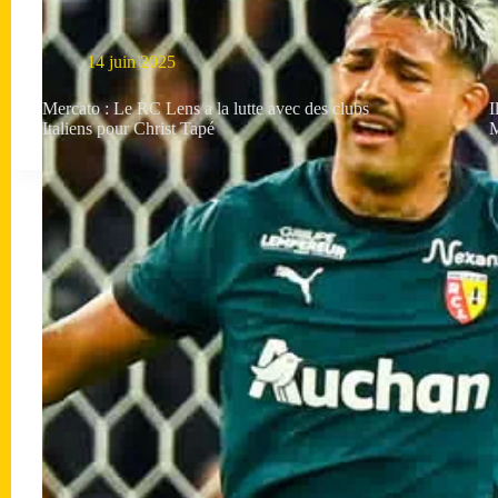
14 juin 2025
Mercato : Le RC Lens a la lutte avec des clubs
I
Italiens pour Christ Tapé
M