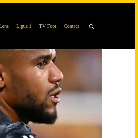
Lens
Ligue 1
TV Foot
Contact