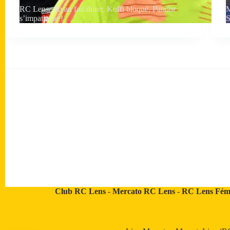
RC Lens : Ryan fait durer, Koffi bloqué, Pandor
M
s’impatiente !
S
Club RC Lens
-
Mercato RC Lens
-
RC Lens Fém