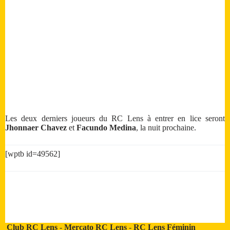
Les deux derniers joueurs du RC Lens à entrer en lice seront
Jhonnaer Chavez
et
Facundo Medina
, la nuit prochaine.
[wptb id=49562]
Club RC Lens
-
Mercato RC Lens
-
RC Lens Féminin