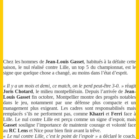
Chez les hommes de
Jean-Louis Gasset
, habitués à la défaite cette
saison, le nul réalisé contre Lille, un top 5 du championnat, est le
signe que quelque chose a changé, au moins dans l’état d’esprit.
« Il y a un mois et demi, ce match, on le perd peut-être 3-0. »
réagit
Joris Chotard
, le milieu montpelliérain. Depuis l’arrivée de
Jean-
Louis Gasset
fin octobre, Montpellier montre des progrès notables
dans le jeu, notamment par une défense plus compacte et un
management plus exigeant. Les cadres sont responsabilisés mais
remplacés s’ils ne performent pas, comme
Khazri
et
Ferri
face à
Lille. Le nul contre Lille est perçu comme un signe d’espoir, mais
Gasset
souligne l’importance de maintenir courage et volonté face
au
RC Lens
et Nice pour bien finir avant la trêve.
« Le nul contre Lille, c’est le point de l’espoir »
a déclaré le coach.