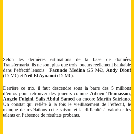
Selon les dernières estimations de la base de données
Transfermarkt, ils ne sont plus que trois joueurs réellement bankable
dans l’effectif lensois :
Facundo Medina
(25 M€),
Andy Diouf
(15 M€) et
Neil El Aynaoui
(15 M€).
Derrière ce trio, il faut descendre sous la barre des 5 millions
d’euros pour retrouver des joueurs comme
Adrien Thomasson
,
Angelo Fulgini
,
Salis Abdul Samed
ou encore
Martín Satriano
.
Un constat qui reflète à la fois le vieillissement de l’effectif, le
manque de révélations cette saison et la difficulté à valoriser les
talents en l’absence de résultats probants.