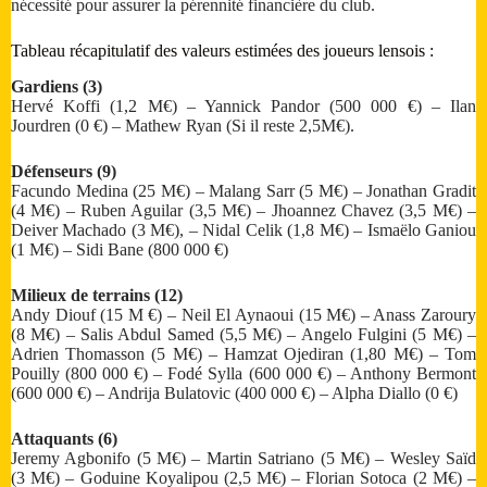
nécessité pour assurer la pérennité financière du club.
Tableau récapitulatif des valeurs estimées des joueurs lensois :
Gardiens (3)
Hervé Koffi (1,2 M€) – Yannick Pandor (500 000 €) – Ilan
Jourdren (0 €) – Mathew Ryan (Si il reste 2,5M€).
Défenseurs (9)
Facundo Medina (25 M€) – Malang Sarr (5 M€) – Jonathan Gradit
(4 M€) – Ruben Aguilar (3,5 M€) – Jhoannez Chavez (3,5 M€) –
Deiver Machado (3 M€), – Nidal Celik (1,8 M€) – Ismaëlo Ganiou
(1 M€) – Sidi Bane (800 000 €)
Milieux de terrains (12)
Andy Diouf (15 M €) – Neil El Aynaoui (15 M€) – Anass Zaroury
(8 M€) – Salis Abdul Samed (5,5 M€) – Angelo Fulgini (5 M€) –
Adrien Thomasson (5 M€) – Hamzat Ojediran (1,80 M€) – Tom
Pouilly (800 000 €) – Fodé Sylla (600 000 €) – Anthony Bermont
(600 000 €) – Andrija Bulatovic (400 000 €) – Alpha Diallo (0 €)
Attaquants (6)
Jeremy Agbonifo (5 M€) – Martin Satriano (5 M€) – Wesley Saïd
(3 M€) – Goduine Koyalipou (2,5 M€) – Florian Sotoca (2 M€) –