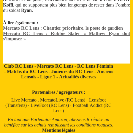
Koffi
, qui ne supportera plus bien longtemps de rester dans l’ombre
du soldat
Ryan
.
À lire également :
Mercato RC Lens : Chantier prioritaire, le poste de gardien
Mercato RC Lens : Robbie Slater « Mathew Ryan doit
s’imposer »
Club RC Lens
-
Mercato RC Lens
-
RC Lens Féminin
-
Matchs du RC Lens
-
Joueurs du RC Lens
-
Anciens
Lensois
-
Ligue 1
-
Actualités diverses
Partenaires / agrégateurs :
Live Mercato
.
MercatoLive (RC Lens)
·
Lensfoot
(Transferts)
·
LiveFoot (RC Lens)
·
Football-Addict (RC
Lens)
En tant que Partenaire Amazon, allezlens.fr réalise un
bénéfice sur les achats remplissant les conditions requises.
Mentions légales