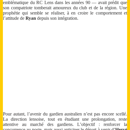
emblématique du RC Lens dans les années 90 — avait prédit que
son compatriote tomberait amoureux du club et de la région. Une
prophétie qui semble se réaliser, à en croire le comportement et
l’attitude de
Ryan
depuis son intégration.
Pour autant, l’avenir du gardien australien n’est pas encore scellé.
La direction lensoise, tout en étudiant une prolongation, reste
attentive au marché des gardiens. L’objectif : renforcer la
concurrence au poste, mais aussi anticiper le départ à venir d’
Hervé