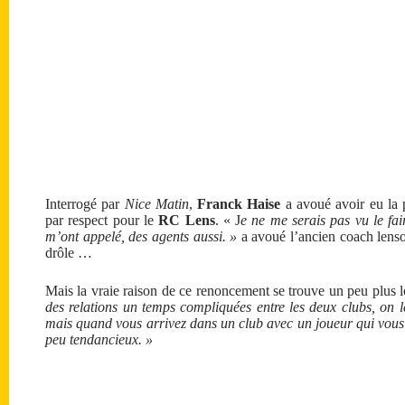
Interrogé par
Nice Matin
,
Franck Haise
a avoué avoir eu la p
par respect pour le
RC Lens
. « J
e ne me serais pas vu le fair
m’ont appelé, des agents aussi. »
a avoué l’ancien coach lensoi
drôle …
Mais la vraie raison de ce renoncement se trouve un peu plus l
des relations un temps compliquées entre les deux clubs, on l
mais quand vous arrivez dans un club avec un joueur qui vous s
peu tendancieux. »