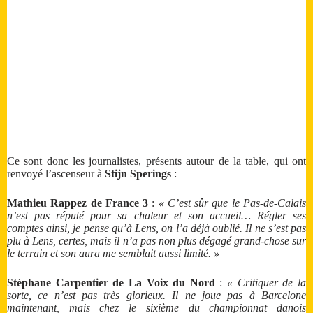
Ce sont donc les journalistes, présents autour de la table, qui ont
renvoyé l’ascenseur à
Stijn Sperings
:
Mathieu Rappez de France 3
:
« C’est sûr que le Pas-de-Calais
n’est pas réputé pour sa chaleur et son accueil… Régler ses
comptes ainsi, je pense qu’à Lens, on l’a déjà oublié. Il ne s’est pas
plu à Lens, certes, mais il n’a pas non plus dégagé grand-chose sur
le terrain et son aura me semblait aussi limité. »
Stéphane Carpentier de La Voix du Nord
:
« Critiquer de la
sorte, ce n’est pas très glorieux. Il ne joue pas à Barcelone
maintenant, mais chez le sixième du championnat danois