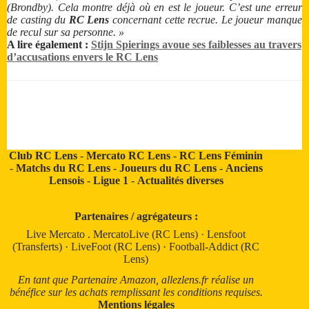
(Brondby). Cela montre déjà où en est le joueur. C’est une erreur
de casting du
RC Lens
concernant cette recrue. Le joueur manque
de recul sur sa personne. »
A lire également :
Stijn Spierings avoue ses faiblesses au travers
d’accusations envers le RC Lens
Club RC Lens
-
Mercato RC Lens
-
RC Lens Féminin
-
Matchs du RC Lens
-
Joueurs du RC Lens
-
Anciens
Lensois
-
Ligue 1
-
Actualités diverses
Partenaires / agrégateurs :
Live Mercato
.
MercatoLive (RC Lens)
·
Lensfoot
(Transferts)
·
LiveFoot (RC Lens)
·
Football-Addict (RC
Lens)
En tant que Partenaire Amazon, allezlens.fr réalise un
bénéfice sur les achats remplissant les conditions requises.
Mentions légales