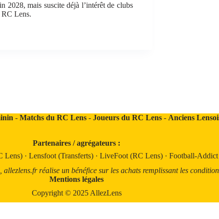
in 2028, mais suscite déjà l’intérêt de clubs
e RC Lens.
inin
-
Matchs du RC Lens
-
Joueurs du RC Lens
-
Anciens Lensoi
Partenaires / agrégateurs :
C Lens)
·
Lensfoot (Transferts)
·
LiveFoot (RC Lens)
·
Football-Addic
llezlens.fr réalise un bénéfice sur les achats remplissant les condition
Mentions légales
Copyright © 2025 AllezLens