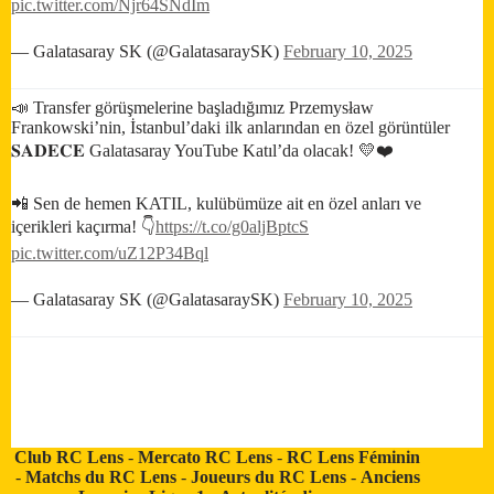
pic.twitter.com/Njr64SNdIm
— Galatasaray SK (@GalatasaraySK)
February 10, 2025
📣 Transfer görüşmelerine başladığımız Przemysław
Frankowski’nin, İstanbul’daki ilk anlarından en özel görüntüler
𝐒𝐀𝐃𝐄𝐂𝐄 Galatasaray YouTube Katıl’da olacak! 💛❤️
📲 Sen de hemen KATIL, kulübümüze ait en özel anları ve
içerikleri kaçırma! 👇
https://t.co/g0aljBptcS
pic.twitter.com/uZ12P34Bql
— Galatasaray SK (@GalatasaraySK)
February 10, 2025
Club RC Lens
-
Mercato RC Lens
-
RC Lens Féminin
-
Matchs du RC Lens
-
Joueurs du RC Lens
-
Anciens