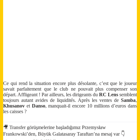
Ce qui rend la situation encore plus désolante, c’est que le joueur
savait parfaitement que le club ne pouvait plus compenser son
départ. Affligeant ! Par ailleurs, les dirigeants du
RC Lens
semblent
toujours autant avides de liquidités. Après les ventes de
Samba
,
Khusanov
et
Danso
, manquait-il encore 10 millions d’euros dans
les caisses ?
🎥 Transfer görüşmelerine başladığımız Przemysław
Frankowski’den, Büyük Galatasaray Taraftarı’na mesaj var 👇