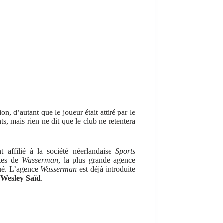
n, d’autant que le joueur était attiré par le
nts, mais rien ne dit que le club ne retentera
t affilié à la société néerlandaise
Sports
ètes de
Wasserman
, la plus grande agence
qué. L’agence
Wasserman
est déjà introduite
t
Wesley Saïd
.