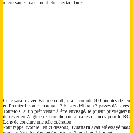
intéressantes mais loin d’être spectaculaires.
Cette saison, avec Bournemouth, il a accumulé 609 minutes de jeu
en Premier League, marquant 2 buts et délivrant 2 passes décisives.
Toutefois, si un prêt venait à être envisagé, le joueur privilégierait
de rester en Angleterre, compliquant ainsi les chances pour le
RC
Lens
de conclure une telle opération.
Pour rappel (voir le lien ci-dessous),
Ouattara
avait été essayé mais
non gardé par les Sang et Or avant qu’il ne signe à Lorient.