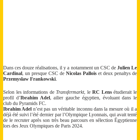
Dans ces douze réalisations, il y a notamment un CSC de
Julien Le
Cardinal
, un presque CSC de
Nicolas Pallois
et deux penaltys de
Przemyslaw Frankowski
.
Selon les informations de
Transfermarkt
, le
RC Lens
étudierait le
profil d’
Ibrahim Adel
, ailier gauche égyptien, évoluant dans le
club du Pyramids FC.
Ibrahim Adel
n’est pas un véritable inconnu dans la mesure où il a
déjà été suivi l’été dernier par l’Olympique Lyonnais, qui avait tenté
de le recruter après son très beau parcours en sélection Égyptienne
lors des Jeux Olympiques de Paris 2024.