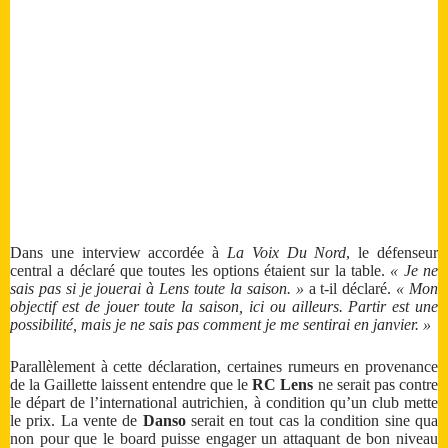
Dans une interview accordée à
La Voix Du Nord
, le défenseur
central a déclaré que toutes les options étaient sur la table.
« Je ne
sais pas si je jouerai à Lens toute la saison. »
a t-il déclaré.
« Mon
objectif est de jouer toute la saison, ici ou ailleurs. Partir est une
possibilité, mais je ne sais pas comment je me sentirai en janvier. »
Parallèlement à cette déclaration, certaines rumeurs en provenance
de la Gaillette laissent entendre que le
RC Lens
ne serait pas contre
le départ de l’international autrichien, à condition qu’un club mette
le prix. La vente de
Danso
serait en tout cas la condition sine qua
non pour que le board puisse engager un attaquant de bon niveau