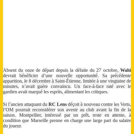
Absent du onze de départ depuis la défaite du 27 octobre,
Wahi
devrait bénéficier d’une nouvelle opportunité. Sa précédente
apparition, le 8 décembre à Saint-Étienne, limitée à une vingtaine de
minutes, n’avait guère convaincu. Un face-à-face raté avec le
gardien avait marqué les esprits, alimentant les critiques.
Si l’ancien attaquant du
RC Lens
déçoit à nouveau contre les Verts,
l’OM pourrait reconsidérer son avenir au club avant la fin de la
saison. Montpellier, intéressé par un prêt, reste en attente, à
condition que Marseille prenne en charge une large part du salaire
du joueur.