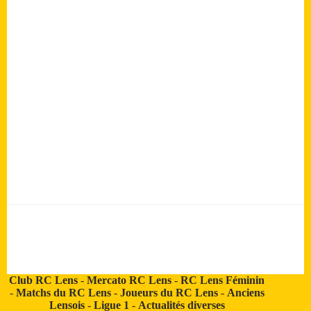
Club RC Lens
-
Mercato RC Lens
-
RC Lens Féminin
-
Matchs du RC Lens
-
Joueurs du RC Lens
-
Anciens
Lensois
-
Ligue 1
-
Actualités diverses