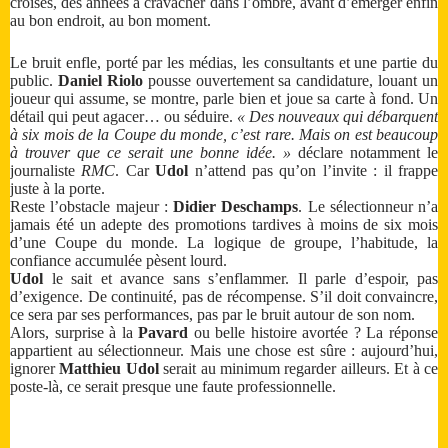
croisés, des années à cravacher dans l’ombre, avant d’émerger enfin
au bon endroit, au bon moment.
Le bruit enfle, porté par les médias, les consultants et une partie du
public.
Daniel Riolo
pousse ouvertement sa candidature, louant un
joueur qui assume, se montre, parle bien et joue sa carte à fond. Un
détail qui peut agacer… ou séduire.
« Des nouveaux qui débarquent
à six mois de la Coupe du monde, c’est rare. Mais on est beaucoup
à trouver que ce serait une bonne idée. »
déclare notamment le
journaliste
RMC
. Car
Udol
n’attend pas qu’on l’invite : il frappe
juste à la porte.
Reste l’obstacle majeur :
Didier Deschamps
. Le sélectionneur n’a
jamais été un adepte des promotions tardives à moins de six mois
d’une Coupe du monde. La logique de groupe, l’habitude, la
confiance accumulée pèsent lourd.
Udol
le sait et avance sans s’enflammer. Il parle d’espoir, pas
d’exigence. De continuité, pas de récompense. S’il doit convaincre,
ce sera par ses performances, pas par le bruit autour de son nom.
Alors, surprise à la
Pavard
ou belle histoire avortée ? La réponse
appartient au sélectionneur. Mais une chose est sûre : aujourd’hui,
ignorer
Matthieu Udol
serait au minimum regarder ailleurs. Et à ce
poste-là, ce serait presque une faute professionnelle.