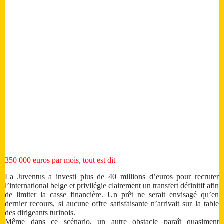
350 000 euros par mois, tout est dit
La Juventus a investi plus de 40 millions d’euros pour recruter
l’international belge et privilégie clairement un transfert définitif afin
de limiter la casse financière. Un prêt ne serait envisagé qu’en
dernier recours, si aucune offre satisfaisante n’arrivait sur la table
des dirigeants turinois.
Même dans ce scénario, un autre obstacle paraît quasiment