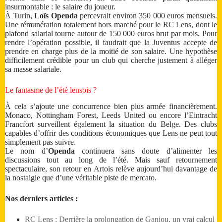
insurmontable : le salaire du joueur.
À Turin,
Loïs Openda
percevrait environ 350 000 euros mensuels.
Une rémunération totalement hors marché pour le RC Lens, dont le
plafond salarial tourne autour de 150 000 euros brut par mois. Pour
rendre l’opération possible, il faudrait que la Juventus accepte de
prendre en charge plus de la moitié de son salaire. Une hypothèse
difficilement crédible pour un club qui cherche justement à alléger
sa masse salariale.
Le fantasme de l’été lensois ?
À cela s’ajoute une concurrence bien plus armée financièrement.
Monaco, Nottingham Forest, Leeds United ou encore l’Eintracht
Francfort surveillent également la situation du Belge. Des clubs
capables d’offrir des conditions économiques que Lens ne peut tout
simplement pas suivre.
Le nom d’
Openda
continuera sans doute d’alimenter les
discussions tout au long de l’été. Mais sauf retournement
spectaculaire, son retour en Artois relève aujourd’hui davantage de
la nostalgie que d’une véritable piste de mercato.
Nos derniers articles :
RC Lens : Derrière la prolongation de Ganiou, un vrai calcul