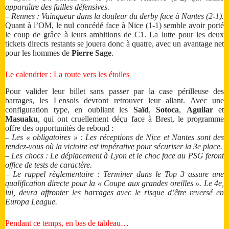
apparaître des failles défensives.
– Rennes : Vainqueur dans la douleur du derby face à Nantes (2-1).
Quant à l’OM, le nul concédé face à Nice (1-1) semble avoir porté
le coup de grâce à leurs ambitions de C1. La lutte pour les deux
tickets directs restants se jouera donc à quatre, avec un avantage net
pour les hommes de
Pierre Sage
.
Le calendrier : La route vers les étoiles
Pour valider leur billet sans passer par la case périlleuse des
barrages, les Lensois devront retrouver leur allant. Avec une
configuration type, en oubliant les
Saïd
,
Sotoca
,
Aguilar
et
Masuaku
, qui ont cruellement déçu face à Brest, le programme
offre des opportunités de rebond :
– Les « obligatoires » : Les réceptions de Nice et Nantes sont des
rendez-vous où la victoire est impérative pour sécuriser la 3e place.
– Les chocs : Le déplacement à Lyon et le choc face au PSG feront
office de tests de caractère.
– Le rappel règlementaire : Terminer dans le Top 3 assure une
qualification directe pour la « Coupe aux grandes oreilles ». Le 4e,
lui, devra affronter les barrages avec le risque d’être reversé en
Europa League.
Pendant ce temps, en bas de tableau…