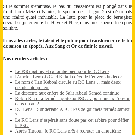
Si le sommet s’embrase, le bas du classement est plongé dans le
froid. Pour Metz et Nantes, le spectre de la Ligue 2 est désormais
une réalité quasi inévitable. La lutte pour la place de barragiste
devrait se jouer entre Le Havre et Nice, dans un suspense bien plus
sombre.
Lens a les cartes, le talent et le public pour transformer cette fin
de saison en épopée. Aux Sang et Or de finir le travail.
Nos derniers articles :
Le PSG patine, et ça tombe bien pour le RC Lens
L’ancien Lensois Gaël Kakuta dévoile l’envers du décor
Le nom d’Ilan Kebbal circule au RC Lens… mais deux
détails interpellent
La descente aux enfers de Salis Abdul Samed continue
Robin Risser a fermé la porte au PSG… pour mieux l’ouvrir
dans un an ?
RC Lens – Sunderland AFC : Pas de guichets fermés samedi
?
Le RC Lens n’espérait sans doute pas cet arbitre pour défier
le PSG
Après Titraoui, le RC Lens prêt à recruter un cinquième