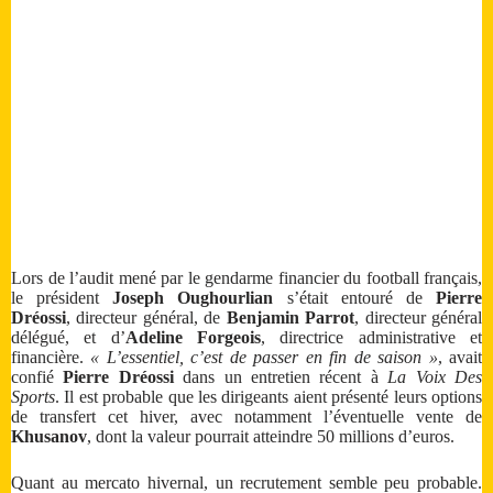
Lors de l’audit mené par le gendarme financier du football français,
le président
Joseph Oughourlian
s’était entouré de
Pierre
Dréossi
, directeur général, de
Benjamin Parrot
, directeur général
délégué, et d’
Adeline Forgeois
, directrice administrative et
financière.
« L’essentiel, c’est de passer en fin de saison »
, avait
confié
Pierre Dréossi
dans un entretien récent à
La Voix Des
Sports
. Il est probable que les dirigeants aient présenté leurs options
de transfert cet hiver, avec notamment l’éventuelle vente de
Khusanov
, dont la valeur pourrait atteindre 50 millions d’euros.
Quant au mercato hivernal, un recrutement semble peu probable.