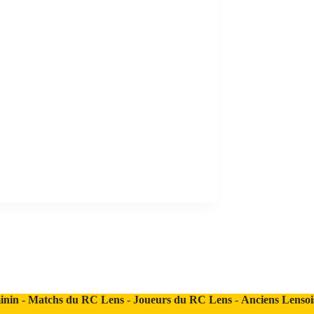
inin
-
Matchs du RC Lens
-
Joueurs du RC Lens
-
Anciens Lensoi