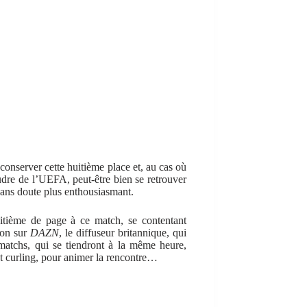
 conserver cette huitième place et, au cas où
oudre de l’UEFA, peut-être bien se retrouver
sans doute plus enthousiasmant.
tième de page à ce match, se contentant
ion sur
DAZN
, le diffuseur britannique, qui
matchs, qui se tiendront à la même heure,
ant curling, pour animer la rencontre…