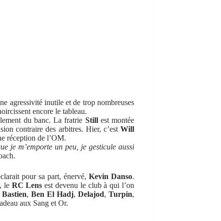
e agressivité inutile et de trop nombreuses
noircissent encore le tableau.
lement du banc. La fratrie
Still
est montée
sion contraire des arbitres. Hier, c’est
Will
ine réception de l’OM.
ue je m’emporte un peu, je gesticule aussi
coach.
clarait pour sa part, énervé,
Kevin Danso
.
, le
RC Lens
est devenu le club à qui l’on
,
Bastien
,
Ben El Hadj
,
Delajod
,
Turpin
,
cadeau aux Sang et Or.