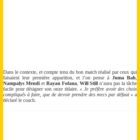
Dans le contexte, et compte tenu du bon match réalisé par ceux qui
faisaient leur première apparition, et l’on pense à
Juma Bah
,
Nampalys Mendi
et
Rayan Fofana
,
Will Still
n’aura pas la tâche
facile pour désigner son onze titlaire.
« Je préfère avoir des choix
compliqués à faire, que de devoir prendre des mecs par défaut »
a
déclaré le coach.