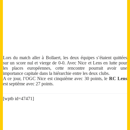
Lors du match aller à Bollaert, les deux équipes s’étaient quittées
sur un score nul et vierge de 0-0. Avec Nice et Lens en lutte pour
les places européennes, cette rencontre pourrait avoir une
importance capitale dans la hiérarchie entre les deux clubs.
A ce jour, l’OGC Nice est cinquième avec 30 points, le
RC Lens
est septième avec 27 points.
[wptb id=47471]