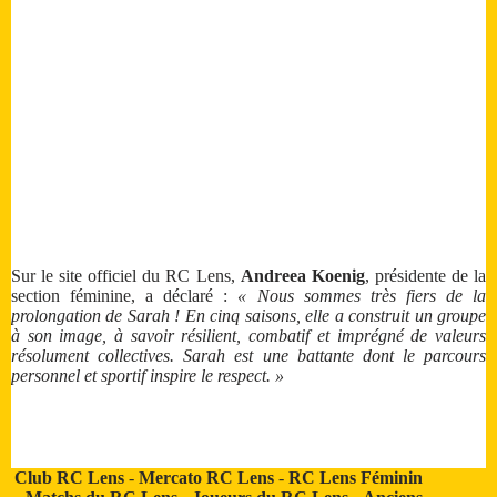
Sur le site officiel du RC Lens,
Andreea Koenig
, présidente de la
section féminine, a déclaré :
« Nous sommes très fiers de la
prolongation de Sarah ! En cinq saisons, elle a construit un groupe
à son image, à savoir résilient, combatif et imprégné de valeurs
résolument collectives. Sarah est une battante dont le parcours
personnel et sportif inspire le respect. »
Club RC Lens
-
Mercato RC Lens
-
RC Lens Féminin