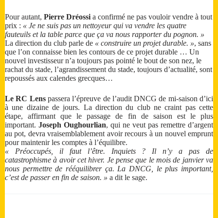
Pour autant,
Pierre Dréossi
a confirmé ne pas vouloir vendre à tout
prix :
« Je ne suis pas un nettoyeur qui va vendre les quatre
fauteuils et la table parce que ça va nous rapporter du pognon. »
La direction du club parle de
« construire un projet durable. »
, sans
que l’on connaisse bien les contours de ce projet durable … Un
nouvel investisseur n’a toujours pas pointé le bout de son nez, le
rachat du stade, l’agrandissement du stade, toujours d’actualité, sont
repoussés aux calendes grecques…
Le RC Lens
passera l’épreuve de l’audit DNCG de mi-saison d’ici
à une dizaine de jours. La direction du club ne craint pas cette
étape, affirmant que le passage de fin de saison est le plus
important.
Joseph Oughourlian
, qui ne veut pas remettre d’argent
au pot, devra vraisemblablement avoir recours à un nouvel emprunt
pour maintenir les comptes à l’équilibre.
« Préoccupés, il faut l’être. Inquiets ? Il n’y a pas de
catastrophisme à avoir cet hiver. Je pense que le mois de janvier va
nous permettre de rééquilibrer ça. La DNCG, le plus important,
c’est de passer en fin de saison. »
a dit le sage.