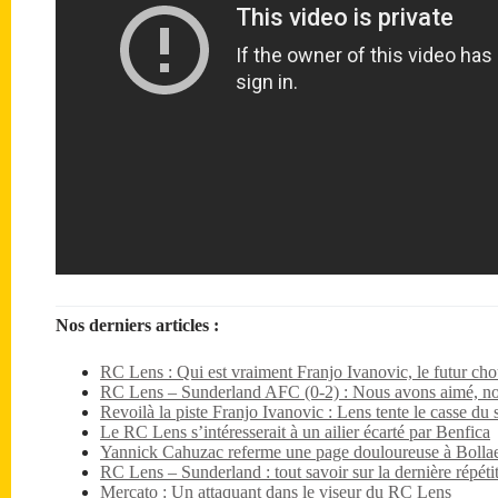
Nos derniers articles :
RC Lens : Qui est vraiment Franjo Ivanovic, le futur ch
RC Lens – Sunderland AFC (0-2) : Nous avons aimé, no
Revoilà la piste Franjo Ivanovic : Lens tente le casse du s
Le RC Lens s’intéresserait à un ailier écarté par Benfica
Yannick Cahuzac referme une page douloureuse à Bollae
RC Lens – Sunderland : tout savoir sur la dernière répét
Mercato : Un attaquant dans le viseur du RC Lens