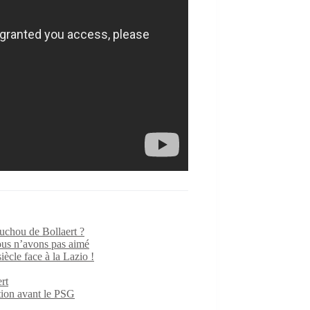
ouchou de Bollaert ?
us n’avons pas aimé
iècle face à la Lazio !
rt
ition avant le PSG