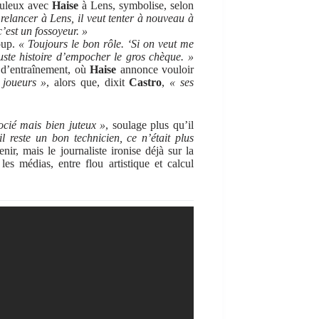
houleux avec
Haise
à Lens, symbolise, selon
e relancer à Lens, il veut tenter à nouveau à
’est un fossoyeur. »
oup.
« Toujours le bon rôle. ‘Si on veut me
Juste histoire d’empocher le gros chèque. »
 d’entraînement, où
Haise
annonce vouloir
 joueurs »
, alors que, dixit
Castro
,
« ses
ocié mais bien juteux »
, soulage plus qu’il
l reste un bon technicien, ce n’était plus
nir, mais le journaliste ironise déjà sur la
es médias, entre flou artistique et calcul