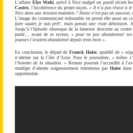
L’affaire
Elye Wahi
, arrivé à Nice malgré un passif récent 
Castro
, l’incohérence du projet niçois.
« Il n’a pas réussi à l
Nice dans une mission maintien ? Haise n’est pas un sauveur, c
L’image du communicant redoutable en prend elle aussi un c
faire sauter, je suis prêt’, mais jamais une vraie démission. 
Jusqu’à l’épisode ubuesque de la fameuse descente au centre
partir… avant de se raviser,
« pour ne pas abandonner ses
joueurs l’avaient abandonné depuis trois mois »
.
En conclusion, le départ de
Franck Haise
, qualifié de
« nég
n’attriste sur la Côte d’Azur. Pour le journaliste,
« même s’i
l’homme de la situation. »
Rennes pourrait l’accueillir à l’ave
stratégie d’attente soigneusement entretenue par
Haise
dans l
opportuniste.