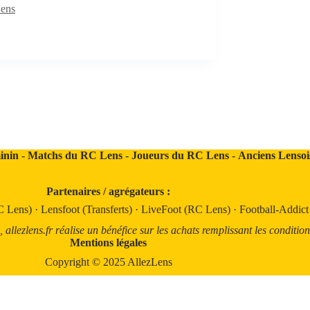
Lens
inin
-
Matchs du RC Lens
-
Joueurs du RC Lens
-
Anciens Lensoi
Partenaires / agrégateurs :
C Lens)
·
Lensfoot (Transferts)
·
LiveFoot (RC Lens)
·
Football-Addic
llezlens.fr réalise un bénéfice sur les achats remplissant les condition
Mentions légales
Copyright © 2025 AllezLens