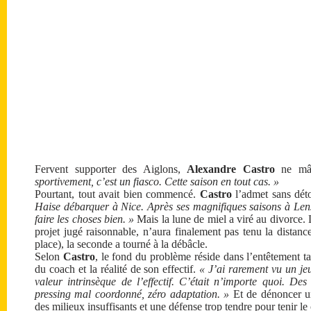
Fervent supporter des Aiglons,
Alexandre Castro
ne mâc
sportivement, c’est un fiasco. Cette saison en tout cas. »
Pourtant, tout avait bien commencé.
Castro
l’admet sans dét
Haise débarquer à Nice. Après ses magnifiques saisons à Lens, 
faire les choses bien. »
Mais la lune de miel a viré au divorce.
projet jugé raisonnable, n’aura finalement pas tenu la distan
place), la seconde a tourné à la débâcle.
Selon
Castro
, le fond du problème réside dans l’entêtement ta
du coach et la réalité de son effectif.
« J’ai rarement vu un je
valeur intrinsèque de l’effectif. C’était n’importe quoi. Des
pressing mal coordonné, zéro adaptation. »
Et de dénoncer un
des milieux insuffisants et une défense trop tendre pour tenir le