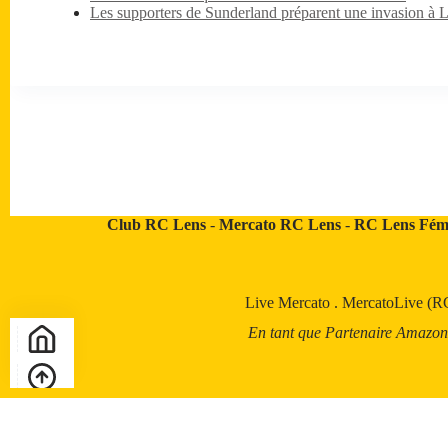
Les supporters de Sunderland préparent une invasion à 
Club RC Lens
-
Mercato RC Lens
-
RC Lens Fém
Live Mercato
.
MercatoLive (R
En tant que Partenaire Amazon, a