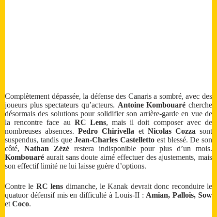
Complètement dépassée, la défense des Canaris a sombré, avec des
joueurs plus spectateurs qu’acteurs.
Antoine Kombouaré
cherche
désormais des solutions pour solidifier son arrière-garde en vue de
la rencontre face au
RC Lens
, mais il doit composer avec de
nombreuses absences.
Pedro Chirivella
et
Nicolas Cozza
sont
suspendus, tandis que
Jean-Charles Castelletto
est blessé. De son
côté,
Nathan Zézé
restera indisponible pour plus d’un mois.
Kombouaré
aurait sans doute aimé effectuer des ajustements, mais
son effectif limité ne lui laisse guère d’options.
Contre le
RC lens
dimanche, le Kanak devrait donc reconduire le
quatuor défensif mis en difficulté à Louis-II :
Amian, Pallois, Sow
et
Coco
.