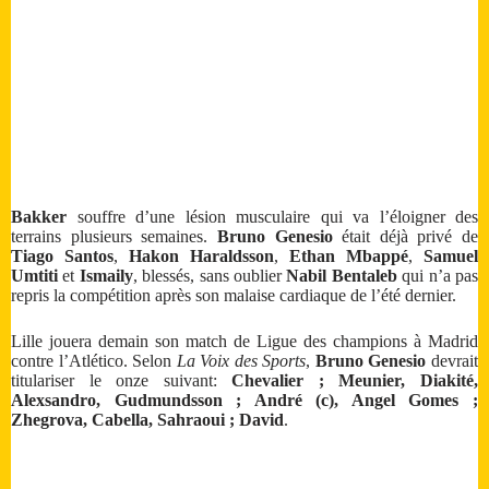
Bakker
souffre d’une lésion musculaire qui va l’éloigner des
terrains plusieurs semaines.
Bruno Genesio
était déjà privé de
Tiago Santos
,
Hakon Haraldsson
,
Ethan Mbappé
,
Samuel
Umtiti
et
Ismaily
, blessés, sans oublier
Nabil Bentaleb
qui n’a pas
repris la compétition après son malaise cardiaque de l’été dernier.
Lille jouera demain son match de Ligue des champions à Madrid
contre l’Atlético. Selon
La Voix des Sports
,
Bruno Genesio
devrait
titulariser le onze suivant:
Chevalier ; Meunier, Diakité,
Alexsandro, Gudmundsson ; André (c), Angel Gomes ;
Zhegrova, Cabella, Sahraoui ; David
.