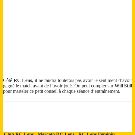
Côté
RC Lens
, il ne faudra toutefois pas avoir le sentiment d’avoir
gagné le match avant de l’avoir joué. On peut compter sur
Will Still
pour marteler ce petit conseil à chaque séance d’entraînement.
Club RC Lens
-
Mercato RC Lens
-
RC Lens Féminin