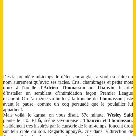
Dès la première mi-temps, le défenseur anglais a voulu se faire un
nom autrement qu’avec ses tacles. Cris, chambrages et petits mots
doux à l’oreille d’
Adrien Thomasson
ou
Thauvin
, histoire
d’installer un semblant d’intimidation façon Premier League
discount. On l’a même vu hurler à la tronche de
Thomasson
juste
avant la pause, comme un coq persuadé que le poulailler lui
appartient.
Mais voilà, le karma, on vous disait. 57e minute,
Wesley Saïd
plante le 1-0. Et là, scène savoureuse :
Thauvin
et
Thomasson
,
visiblement très inspirés par la causerie de la mi-temps, foncent droit
sur leur cible du soir. Regards appuyés, cris dans la direction de