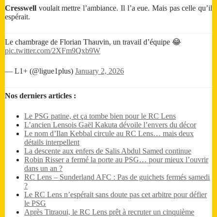
Cresswell
voulait mettre l’ambiance. Il l’a eue. Mais pas celle qu’il
espérait.
Le chambrage de Florian Thauvin, un travail d’équipe 😂
pic.twitter.com/2XFm9Qxb9W
— L1+ (@ligue1plus)
January 2, 2026
Nos derniers articles :
Le PSG patine, et ça tombe bien pour le RC Lens
L’ancien Lensois Gaël Kakuta dévoile l’envers du décor
Le nom d’Ilan Kebbal circule au RC Lens… mais deux
détails interpellent
La descente aux enfers de Salis Abdul Samed continue
Robin Risser a fermé la porte au PSG… pour mieux l’ouvrir
dans un an ?
RC Lens – Sunderland AFC : Pas de guichets fermés samedi
?
Le RC Lens n’espérait sans doute pas cet arbitre pour défier
le PSG
Après Titraoui, le RC Lens prêt à recruter un cinquième