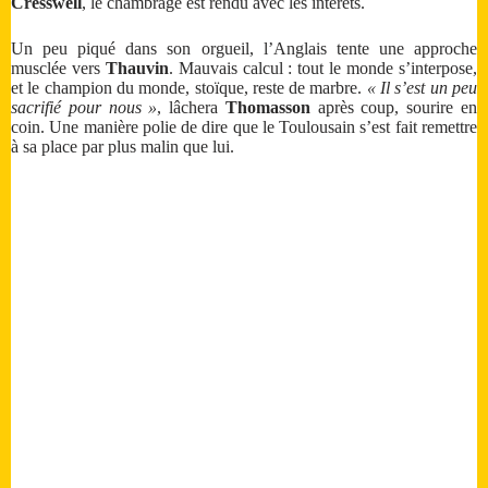
Cresswell
, le chambrage est rendu avec les intérêts.
Un peu piqué dans son orgueil, l’Anglais tente une approche
musclée vers
Thauvin
. Mauvais calcul : tout le monde s’interpose,
et le champion du monde, stoïque, reste de marbre.
« Il s’est un peu
sacrifié pour nous »
, lâchera
Thomasson
après coup, sourire en
coin. Une manière polie de dire que le Toulousain s’est fait remettre
à sa place par plus malin que lui.