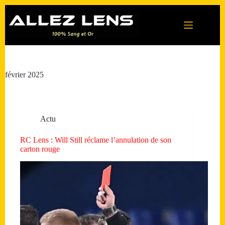
Passer
au
contenu
février 2025
Actu
RC Lens : Will Still réclame l’annulation de son
carton rouge