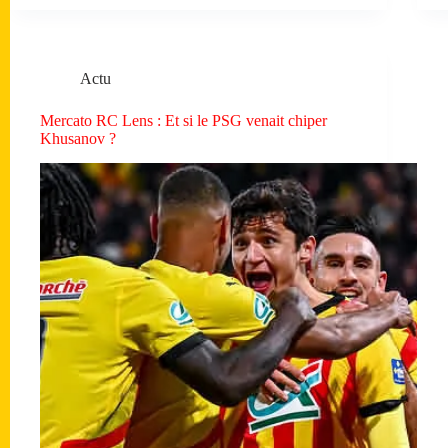
Actu
Mercato RC Lens : Et si le PSG venait chiper
Khusanov ?