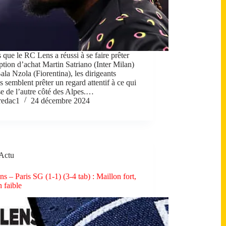
 que le RC Lens a réussi à se faire prêter
ption d’achat Martin Satriano (Inter Milan)
ala Nzola (Fiorentina), les dirigeants
s semblent prêter un regard attentif à ce qui
se de l’autre côté des Alpes.…
redac1
24 décembre 2024
Actu
s – Paris SG (1-1) (3-4 tab) : Maillon fort,
n faible