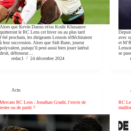
Alors que Kevin Danso et/ou Kodir Khusanov
quitteront le RC Lens cet hiver ou au plus tard
Depuis
l’été prochain, les dirigeants Lensois réfléchiraient
avec o
à leur succession. Alors que Sidi Bane, joueur
et M’B
polyvalent, puisqu’il peut aussi bien jouer latéral
Lensoi
droit, défenseur…
se pas
redac1
24 décembre 2024
Actu
Mercato RC Lens : Jonathan Gradit, l’envie de
RC Len
rester ou de partir ?
maillo