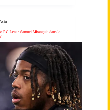
Actu
o RC Lens : Samuel Mbangula dans le
?