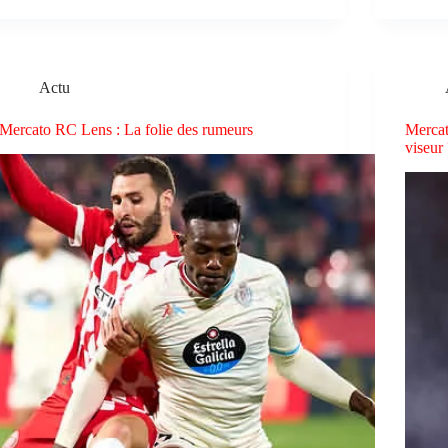
Actu
Mercato RC Lens : La folie des rumeurs
Mercat
viseur 