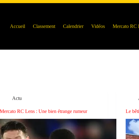
Accueil
Classement
Calendrier
Vidéos
Mercato RC 
Actu
Mercato RC Lens : Une bien étrange rumeur
Le bêt