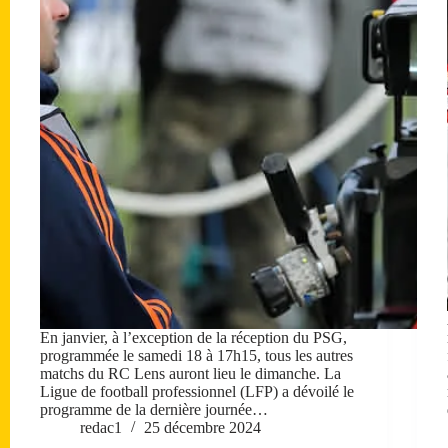
En janvier, à l’exception de la réception du PSG,
programmée le samedi 18 à 17h15, tous les autres
matchs du RC Lens auront lieu le dimanche. La
Ligue de football professionnel (LFP) a dévoilé le
programme de la dernière journée…
redac1
25 décembre 2024